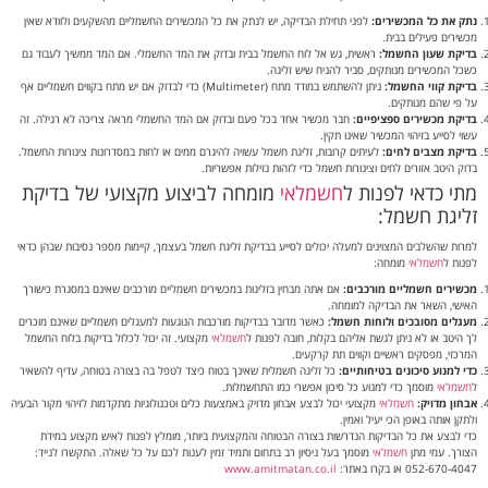
נתק את כל המכשירים:
לפני תחילת הבדיקה, יש לנתק את כל המכשירים החשמליים מהשקעים ולוודא שאין
מכשירים פעילים בבית.
בדיקת שעון החשמל:
ראשית, גש אל לוח החשמל בבית ובדוק את המד החשמלי. אם המד ממשיך לעבוד גם
כשכל המכשירים מנותקים, סביר להניח שיש זליגה.
בדיקת קווי החשמל:
ניתן להשתמש במודד מתח (Multimeter) כדי לבדוק אם יש מתח בקווים חשמליים אף
על פי שהם מנותקים.
בדיקת מכשירים ספציפיים:
חבר מכשיר אחד בכל פעם ובדוק אם המד החשמלי מראה צריכה לא רגילה. זה
עשוי לסייע בזיהוי המכשיר שאינו תקין.
בדיקת מצבים לחים:
לעיתים קרובות, זליגת חשמל עשויה להיגרם ממים או לחות במסדרונות צינורות החשמל.
בדוק היטב אזורים לחים וצינורות חשמל כדי לזהות נזילות אפשריות.
מתי כדאי לפנות ל
חשמלאי
מומחה לביצוע מקצועי של בדיקת
זליגת חשמל:
למרות שהשלבים המצוינים למעלה יכולים לסייע בבדיקת זליגת חשמל בעצמך, קיימות מספר נסיבות שבהן כדאי
לפנות ל
חשמלאי
מומחה:
מכשירים חשמליים מורכבים:
אם אתה מבחין בזליגות במכשירים חשמליים מורכבים שאינם במסגרת כישורך
האישי, השאר את הבדיקה למומחה.
מעגלים מסובכים ולוחות חשמל:
כאשר מדובר בבדיקות מורכבות הנוגעות למעגלים חשמליים שאינם מוכרים
לך היטב או לא ניתן לגשת אליהם בקלות, חובה לפנות ל
חשמלאי
מקצועי. זה יכול לכלול בדיקות בלוח החשמל
המרכזי, מפסקים ראשיים וקווים תת קרקעים.
כדי למנוע סיכונים בטיחותיים:
כל זליגה חשמלית שאינך בטוח כיצד לטפל בה בצורה בטוחה, עדיף להשאיר
ל
חשמלאי
מוסמך כדי למנוע כל סיכון אפשרי כמו התחשמלות.
אבחון מדויק:
חשמלאי
מקצועי יכול לבצע אבחון מדויק באמצעות כלים וטכנולוגיות מתקדמות לזיהוי מקור הבעיה
ולתקן אותה באופן הכי יעיל ואמין.
כדי לבצע את כל הבדיקות הנדרשות בצורה הבטוחה והמקצועית ביותר, מומלץ לפנות לאיש מקצוע במידת
הצורך. עמי מתן
חשמלאי
מוסמך בעל ניסיון רב בתחום ותמיד זמין לענות לכם על כל שאלה. התקשרו לנייד:
052-670-4047 או בקרו באתר:
www.amitmatan.co.il