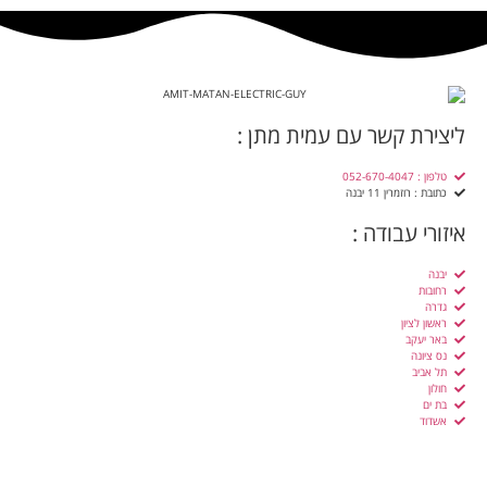
ליצירת קשר עם עמית מתן :
טלפון : 052-670-4047
כתובת : רוזמרין 11 יבנה
איזורי עבודה :
יבנה
רחובות
גדרה
ראשון לציון
באר יעקב
נס ציונה
תל אביב
חולון
בת ים
אשדוד