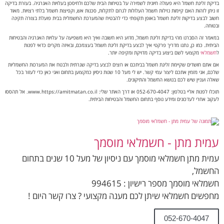
בדיקת זליגת חשמל היא פעולה חיונית לשמירה על בטיחות הבית שלכם ולחיסכון בעלויות האנרגיה. בעזרת בדיקה
זו ניתן לזהות האם קיימות נזילות חשמל העלולות לגרום לתקלות, סכנות אש, וקפיצות חשמל בלתי רצויות. מאוד
חשוב לבצע בדיקות זליגת חשמל באופן תקופתי כדי להבטיח שהמערכת החשמלית בבית פועלת בצורה תקינה
ובטוחה.
במאמר זה הסברנו מהי בדיקת זליגת חשמל, מדוע היא חשובה ואיך היא משפיעה על עלויות האנרגיה והבטיחות
הביתית. כמו כן, נתנו מדריך פרקטי איך לבצע בדיקת זליגת חשמל בעצמכם, ובאיזה מקרים כדאי לפנות
ל
חשמלאי
מקצועי לשם ביצוע בדיקה מדויקת ומקיפה יותר.
אם אתם חושדים שקיימת זליגת חשמל בביתכם או רוצים לבצע בדיקה שגרתית ולבטח את המערכות החשמליות
שלכם, אני מזמין אתכם ליצור עמי קשר. יש לי מעל 10 שנות ניסיון כמקצוען בתחום ואני כאן כדי לעזור בכל
שאלה ועניין שיש לכם בנושא החשמל והתיקונים.
תוכלו לפנות אליי בטלפון: 052-670-4047 או דרך האתר שלי: www.https://amitmatan.co.il. אל תהססו
לעקוב אחרי לעדכונים ומידע נוסף בתחום החשמל והבטיחות הביתית.
עמית מתן - חשמלאי מוסמך
עמית מתן חשמלאי מוסמך עם ניסיון של מעל 10 שנים בתחום
החשמל,
חשמלאי מוסמך מספר רישיון : 994615
מחפשים חשמלאי שיתן לכם מענה מקצועי ? צרו קשר היום !
052-670-4047