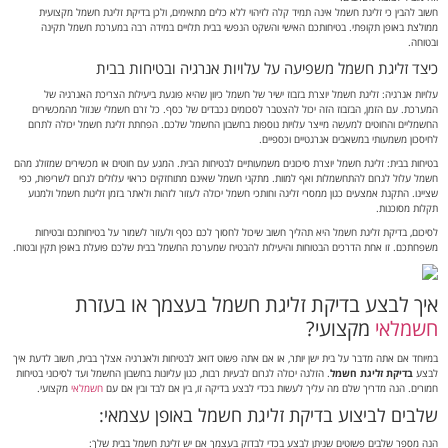
חשוב להבין כי זליגת חשמל אינה תמיד קלה לזיהוי ללא כלים מתאימים, ולכן בדיקת זליגת חשמל מקצועית
ממולצת באופן תקופתי. בטיחותכם האישי והשקט הנפשי בבית תלויים במידה רבה במערכת חשמל תקינה
ובטוחה.
כיצד זליגת חשמל משפיעה על עלויות אנרגיה ובטיחות בבית
עלויות אנרגיה: זליגת חשמל יוצרת בזבוז ישיר של חשמל כיוון שהיא פוגעת ביעילות הצריכת האנרגיה של
המערכת. עם הזמן, הבזבוז הזה יכול להצטבר לסכומים נכבדים של כסף. כל זרם חשמלי שנזול מהמכשירים
החשמליים והחוטים למעשה מייצר עלויות נוספות בחשבון החשמל שלכם. הפחתת זליגת חשמל יכולה לתרום
לחיסכון משמעותי במשאבים אנרגטיים וכספיים.
בטיחות בבית: זליגת חשמל יוצרת סיכונים משמעותיים לבטיחות הבית. המגע עם חוטים או מכשירים שמזולג מהם
חשמל עלול לגרום להתחשמלות ואף למוות. מתקני חשמל שאינם מתוחזקים כראוי עלולים לגרום לשריפות, כפי
שציינו. התקנת אמצעים כגון ממסרי זליגה וחותכי חשמל יכולה לעזור לזהות ולאתר בזמן זליגות חשמל ולמנוע
תקלות מסוכנות.
לסיכום, בדיקת זליגת חשמל היא תהליך חשוב שיכול לחסוך לכם כסף ולעזור לשמור על בטיחותכם ובטיחות
משפחתכם. זו אחת הדרכים הבטוחות והיעילות להבטיח שמערכת החשמל בבית שלכם פועלת באופן תקין ובטוח.
איך לבצע בדיקת זליגת חשמל בעצמך או בעזרת
חשמלאי
מקצועי?
במיוחד אם אתה מדבר על בית ישן יותר, או אם אתה פשוט דואג לבטיחות ולאנרגיה אצלך בבית, חשוב לדעת איך
לבצע
בדיקת זליגת חשמל
. הזלגה יכולה לגרום לבעיות רבות, כגון עליונות בחשבון החשמל ועד לסיכוני בטיחות
חמורים. הנה מדריך שלם מה עליך לעשות בכדי לבצע בדיקה זו, בין אם לבד ובין אם עם
חשמלאי
מקצועי.
שלבים לביצוע בדיקת זליגת חשמל באופן עצמאי:
הנה מספר שלבים פשוטים שניתן לבצע בכדי לבדוק בעצמך אם יש זליגת חשמל בבית שלך: