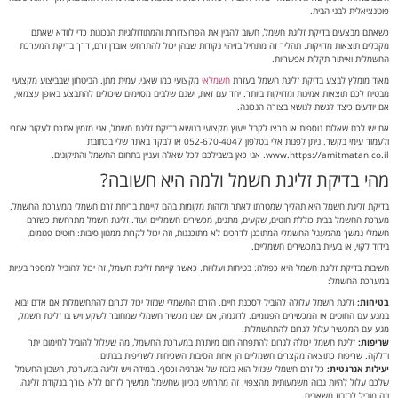
פוטנציאלית לבני הבית.
כשאתם מבצעים בדיקת זליגת חשמל, חשוב להבין את הפרוצדורות והמתודולוגיות הנכונות כדי לוודא שאתם
מקבלים תוצאות מדויקות. תהליך זה מתחיל בזיהוי נקודות שבהן יכול להתרחש אובדן זרם, דרך בדיקת המערכת
החשמלית ואיתור תקלות אפשריות.
מאוד מומלץ לבצע בדיקת זליגת חשמל בעזרת
חשמלאי
מקצועי כמו שאני, עמית מתן. הביטחון שבביצוע מקצועי
מבטיח לכם תוצאות אמינות ומדויקות ביותר. יחד עם זאת, ישנם שלבים מסוימים שיכולים להתבצע באופן עצמאי,
אם יודעים כיצד לגשת לנושא בצורה הנכונה.
אם יש לכם שאלות נוספות או תרצו לקבל ייעוץ מקצועי בנושא בדיקת זליגת חשמל, אני מזמין אתכם לעקוב אחרי
ולעמוד עימי בקשר. ניתן לפנות אלי בטלפון 052-670-4047 או לבקר באתר שלי בכתובת
www.https://amitmatan.co.il. אני כאן בשבילכם לכל שאלה ועניין בתחום החשמל והתיקונים.
מהי בדיקת זליגת חשמל ולמה היא חשובה?
בדיקת זליגת חשמל היא תהליך שמטרתו לאתר ולזהות מקומות בהם קיימת בריחת זרם חשמלי ממערכת החשמל.
מערכת החשמל בבית כוללת חוטים, שקעים, מתגים, מכשירים חשמליים ועוד. זליגת חשמל מתרחשת כשזרם
חשמלי נמשך מהמעגל החשמלי המתוכנן לדרכים לא מתוכננות, וזה יכול לקרות ממגוון סיבות: חוטים פגומים,
בידוד לקוי, או בעיות במכשירים חשמליים.
חשיבות בדיקת זליגת חשמל היא כפולה: בטיחות ועלויות. כאשר קיימת זליגת חשמל, זה יכול להוביל למספר בעיות
במערכת החשמל:
בטיחות:
זליגת חשמל עלולה להוביל לסכנת חיים. הזרם החשמלי שנזול יכול לגרום להתחשמלות אם אדם יבוא
במגע עם החוטים או המכשירים הפגומים. לדוגמה, אם ישנו מכשיר חשמלי שמחובר לשקע ויש בו זליגת חשמל,
מגע עם המכשיר עלול לגרום להתחשמלות.
שריפות:
זליגת חשמל יכולה לגרום להתפחה חום מיותרת במערכת החשמל, מה שעלול להוביל לחימום יתר
ודלקה. שריפות כתוצאה מקצרים חשמליים הן אחת הסיבות השכיחות לשריפות בבתים.
יעילות אנרגטית:
כל זרם חשמלי שנזול הוא בזבוז של אנרגיה וכסף. במידה ויש זליגה במערכת, חשבון החשמל
שלכם עלול להיות גבוה משמעותית מהצפוי. זה מתרחש מכיוון שחשמל ממשיך לזרום ללא צורך בנקודת זליגה,
וזה מוביל לבזבוז משאבים.