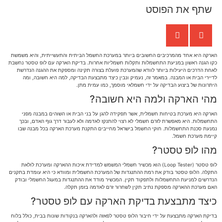
שתף את הפוסט
הארקה היא אחד מהמרכיבים החשובים ביותר במערכת החשמל הביתית והתעשייתית, והיא משמשת
כקו הגנה ראשון במניעת התחשמלות ותקלות חשמליות אחרות. בדיקת הארקה עם לופ טסטר נחשבת
לאחת הדרכים היעילות ביותר לוודא שהמערכת פועלת בצורה תקינה ומספקת את ההגנה הנדרשת
לדיירי הבית או המבנה. במאמר זה, נעמיק ונבין כיצד מתבצעת הבדיקה, למה היא חשובה, ומה
היתרונות של ביצוע הבדיקה על ידי חשמלאי מוסמך, כמו עמית מתן.
מהי הארקה ולמה היא חשובה?
הארקה היא מערכת בטיחות חשמלית, אשר תפקידה להגן על בני הבית או השוהים במבנה מפני
התחשמלות. היא מאפשרת לזרם חשמלי לא רצוי להתנקז לאדמה ולא לעבור דרך גוף האדם, ובכך
נמנעת סכנת התחשמלות. חוקי החשמל בישראל מחייבים התקנת מערכת הארקה בכל מבנה שבו
קיימת מערכת חשמל.
מהו לופ טסטר?
לופ טסטר (Loop Tester) הוא מכשיר חשמלי המשמש למדידת איכות ההארקה ומערכת לולאת
התקלה. הלופ טסטר בודק את רמת ההתנגדות של המערכת החשמלית ומוודא כי היא עומדת בתקנים
הנדרשים למניעת התחשמלות ולתפקוד תקין. המכשיר מודד את ההתנגדות במעגל החשמלי ובודק
האם מערכת ההארקה מספקת נתיב תקין לשחרור זרם לאדמה בזמן תקלה.
כיצד מתבצעת בדיקת הארקה עם לופ טסטר?
בדיקת הארקה מתבצעת על ידי חיבור הלופ טסטר לפאזה ולהארקה בנקודות שונות בבית, כולל בלוח