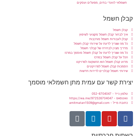
חשמלאי לוועדי בתים, מפעלים ועסקים
קבלן חשמל
קבלן חשמל
איך לבחור קבלן חשמל מקצועי לשיפוץ
קבלן לעבודות חשמל מורכבות
כל מה שצריך לדעת על שירותי קבלן חשמל
מדריך מצוין לבחירה של קבלני חשמל
כל מה שצריך לדעת על קבלן חשמל מוסמך במרכז
הכל על קבלן חשמל במרכז
מדוע קבלן חשמל הוא ההשקעה לפרויקט
הסמכות קבלן חשמל לפרויקטים
שירותי חשמל קבלניים לדירות חדשות
יצירת קשר עם עמית מתן חשמלאי מוסמך
טלפון נייד - 052-6704047
וואטסאפ - https://wa.me/972526704047
כתובת מייל - amitmatan1509@gmail.com
רשתות חברתיות