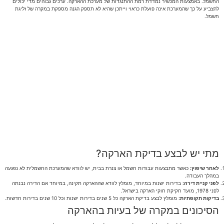
החשמל. באמצעות המכשיר נמדדת רמת ההתנגדות של מערכת ההארקה. ערכים גבוהים מדי יכולים
להצביע על כך שהמערכת אינה פועלת כראוי וייתכן שהיא לא תספק הגנה מספקת במקרה של זליגת
חשמל.
מתי יש לבצע בדיקת הארקה?
לאחר שיפוץ:
כאשר מתבצעות עבודות חשמל או צנרת בבית, יש לוודא שהמערכת החשמלית לא נפגעה
במהלך העבודה.
לפני קניית דירה:
בדירות ישנות במיוחד, מומלץ לוודא שההארקה תקינה, במיוחד אם הדירה נבנתה
לפני 1978, מועד חקיקת חוקי הארקה בישראל.
בדיקות תקופתיות:
מומלץ לבצע בדיקת הארקה כל 5 שנים בדירות ישנות וכל 10 שנים בדירות חדשות.
הסיכונים במקרה של בעיות בהארקה