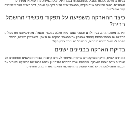
בעיות בהארקה עלולות להוביל להתחשמלות במקרה של תקלה במערכת החשמל או מכשירים
חשמליים. כאשר ההארקה אינה תקינה, החשמל עלול לזרום דרך גוף האדם, דבר העלול להוביל לפציעה
קשה ואף למוות.
כיצד ההארקה משפיעה על תפקוד מכשירי החשמל
בבית?
הארקה מספקת נתיב בטוח לזרם חשמלי שנוצר בזמן תקלה במכשיר חשמלי, מה שמאפשר את פעולתו
התקינה של ממסר הפחת (ממסר שמנתק את החשמל במקרה של זליגה). כאשר אין הארקה, ממסר
הפחת לא יפעל בצורה מיטבית, והחשמל לא ינותק בזמן תקלה.
בדיקת הארקה בבניינים ישנים
בבניינים ישנים, בדיקת הארקה היא קריטית במיוחד. לעיתים קרובות, הבניינים הישנים מסתמכים על
מערכות צנרת ישנות להארקה, והחלפת צנרת ממתכת לפלסטיק עלולה לבטל את ההארקה ולהותיר את
המבנה חשוף לסכנות. יש לוודא שהמערכת מעודכנת ותואמת את התקנים החדשים.