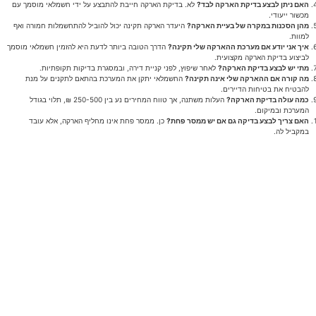
האם ניתן לבצע בדיקת הארקה לבד?
לא. בדיקת הארקה חייבת להתבצע על ידי חשמלאי מוסמך עם
מכשור ייעודי.
מהן הסכנות במקרה של בעיית הארקה?
היעדר הארקה תקינה יכול להוביל להתחשמלות חמורה ואף
למוות.
איך אני יודע אם מערכת ההארקה שלי תקינה?
הדרך הטובה ביותר לדעת היא להזמין חשמלאי מוסמך
לביצוע בדיקת הארקה מקצועית.
מתי יש לבצע בדיקת הארקה?
לאחר שיפוץ, לפני קניית דירה, ובמסגרת בדיקות תקופתיות.
מה קורה אם ההארקה שלי אינה תקינה?
החשמלאי יתקן את המערכת בהתאם לתקנים על מנת
להבטיח את בטיחות הדיירים.
כמה עולה בדיקת הארקה?
העלות משתנה, אך טווח המחירים נע בין 250-500 ₪, תלוי בגודל
המערכת ובמיקום.
האם צריך לבצע בדיקה גם אם יש ממסר פחת?
כן. ממסר פחת אינו מחליף הארקה, אלא עובד
במקביל לה.