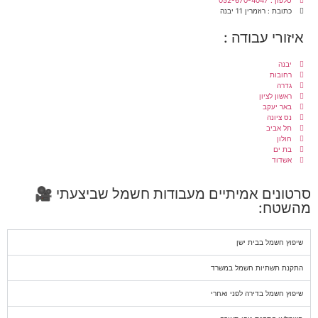
טלפון : 052-670-4047
כתובת : רוזמרין 11 יבנה
איזורי עבודה :
יבנה
רחובות
גדרה
ראשון לציון
באר יעקב
נס ציונה
תל אביב
חולון
בת ים
אשדוד
סרטונים אמיתיים מעבודות חשמל שביצעתי 🎥
מהשטח:
שיפוץ חשמל בבית ישן
התקנת תשתיות חשמל במשרד
שיפוץ חשמל בדירה לפני ואחרי