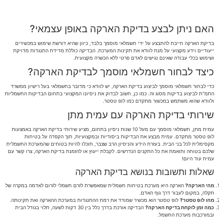
האם ניתן לבצע בדיקת הארקה באופן עצמאי?
בדיקת הארקה חייבת להתבצע על ידי חשמלאי מוסמך בלבד, כיוון שהיא דורשת שימוש במכשירים
ייעודיים וידע מקצועי על מנת לוודא את תקינות המערכת. הבדיקה כוללת מדידת התנגדות מדויקת
ושימוש בכלי עבודה שאינם נגישים לאדם פרטי ללא הכשרה מקצועית.
כיצד לבחור חשמלאי מוסמך לבדיקת הארקה?
כדי לבחור חשמלאי מוסמך לביצוע בדיקת הארקה, יש לוודא כי מדובר בחשמלאי בעל רישיון ממשרד
התמ"ת לביצוע בדיקות מסוג זה. כמו כן, חשוב לבדוק את ניסיונו המקצועי בתחום הבדיקות החשמליות
ולוודא שהוא משתמש במכשור מתקדם כמו לופ טסטר.
שירותי בדיקת הארקה עם עמית מתן
עמית מתן, חשמלאי מוסמך עם מעל 10 שנות ניסיון בתחום, מציע שירותי בדיקת הארקה באמצעות
לופ טסטר מתקדם. עמית מבצע את הבדיקות ביסודיות ובמקצועיות, תוך הקפדה על בטיחות
מקסימלית לכל בני הבית. בעזרת הידע והניסיון הרב שצבר, תוכלו להיות בטוחים שהמערכת החשמלית
שלכם בטוחה ותואמת את כל התקנים הנדרשים. לקבלת ייעוץ או להזמנת בדיקת הארקה, צרו קשר עם
עמית עוד היום!
שאלות ותשובות בנושא בדיקת הארקה
מהי הארקה?
הארקה היא מערכת בטיחות חשמלית שמאפשרת לזרם חשמלי לזרום לאדמה במקרה של
תקלה, במקום לעבור דרך גוף האדם.
מהו לופ טסטר?
לופ טסטר הוא מכשיר שמודד את רמת ההתנגדות במערכת ההארקה ואת תקינותה.
כמה זמן לוקחת בדיקת הארקה?
הבדיקה אורכת בדרך כלל בין 30 דקות לשעה, תלוי בגודל הבית
ובמורכבות מערכת החשמל.