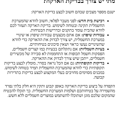
מתי יש צורך בבדיקת הארקה?
ישנם מספר מצבים שבהם חשוב לבצע בדיקת הארקה:
רכישת בית חדש:
לפני מעבר לפלאי, חשוב לוודא שהמערכת
החשמלית תקינה ובטוחה לשימוש. בדיקת הארקה תעזור לכם
לוודא שהבית עומד בתקנים ובדרישות הבטיחות.
עבודות שיפוץ:
אם אתם מבצעים עבודות שיפוץ או שינויי
במערכת החשמלית, יש צורך לבדוק את ההארקה כדי לוודא
שהשינויים נעשו כראוי ושאין סיכונים בטיחותיים.
בעיות חשמליות:
אם נתקלתם בבעיות כמו קצרים חשמליים,
הפסקות חשמל תכופות או התחממות לא סבירה של מכשירים
חשמליים, ייתכן שיש צורך לבדוק את ההארקה.
בדיקות תקופתיות:
גם אם הכל נראה בסדר, מומלץ לבצע בדיקות
תקופתיות כדי לוודא שהמערכת החשמלית תמיד בטוחה לשימוש.
במבנים מסוימים מחויבים בעלי המקצוע לבצע בדיקות בתדירות
קבועה.
הקפדה על ביצוע בדיקת הארקה באופן קבוע ותקין היא חלק בלתי נפרד
מהשמירה על בטיחותכם ושלמות המערכת החשמלית. כך תוכלו להבטיח
שהמקום שלכם מוגן ושתוכלו להשתמש במוצרים חשמליים ללא חשש.