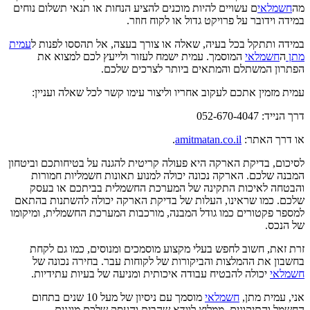
מה
חשמלאי
ם עשויים להיות מוכנים להציע הנחות או תנאי תשלום נוחים
במידה וידובר על פרויקט גדול או לקוח חוזר.
במידה ותתקל בכל בעיה, שאלה או צורך בעצה, אל תהססו לפנות ל
עמית
מתן
ה
חשמלאי
המוסמך. עמית ישמח לעזור ולייעץ לכם למצוא את
הפתרון המשתלם והמתאים ביותר לצרכים שלכם.
עמית מזמין אתכם לעקוב אחריו וליצור עימו קשר לכל שאלה ועניין:
דרך הנייד: 052-670-4047
או דרך האתר:
amitmatan.co.il
.
לסיכום, בדיקת הארקה היא פעולה קריטית להגנה על בטיחותכם וביטחון
המבנה שלכם. הארקה נכונה יכולה למנוע תאונות חשמליות חמורות
והבטחה לאיכות התקינה של המערכת החשמלית בביתכם או בעסק
שלכם. כמו שראינו, העלות של בדיקת הארקה יכולה להשתנות בהתאם
למספר פקטורים כמו גודל המבנה, מורכבות המערכת החשמלית, ומיקומו
של הנכס.
זרת זאת, חשוב לחפש בעלי מקצוע מוסמכים ומנוסים, כמו גם לקחת
בחשבון את ההמלצות והביקורות של לקוחות עבר. בחירה נכונה של
חשמלאי
יכולה להבטיח עבודה איכותית ומניעה של בעיות עתידיות.
אני, עמית מתן,
חשמלאי
מוסמך עם ניסיון של מעל 10 שנים בתחום
החשמל והתיקונים, ממליץ לוודא שהבית והעסק שלכם מוגנים