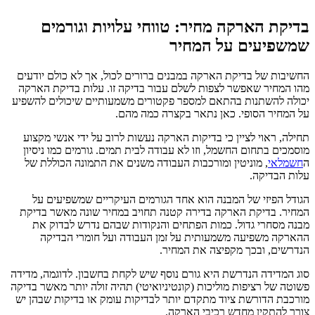
בדיקת הארקה מחיר: טווחי עלויות וגורמים
שמשפיעים על המחיר
החשיבות של בדיקת הארקה במבנים ברורים לכול, אך לא כולם יודעים
מהו המחיר שאפשר לצפות לשלם עבור בדיקה זו. עלות בדיקת הארקה
יכולה להשתנות בהתאם למספר פקטורים משמעותיים שיכולים להשפיע
על המחיר הסופי. כאן נתאר בקצרה כמה מהם.
תחילה, ראוי לציין כי בדיקות הארקה נעשות לרוב על ידי אנשי מקצוע
מוסמכים בתחום החשמל, וזו לא עבודה לבית תמים. גורמים כמו ניסיון
ה
חשמלאי
, מוניטין ומורכבות העבודה משנים את התמונה הכוללת של
עלות הבדיקה.
הגודל הפיזי של המבנה הוא אחד הגורמים העיקריים שמשפיעים על
המחיר. בדיקת הארקה בדירה קטנה תחויב במחיר שונה מאשר בדיקת
מבנה מסחרי גדול. כמות הפתחים והנקודות שבהם נדרש לבדוק את
ההארקה משפיעה משמעותית על זמן העבודה ועל חומרי הבדיקה
הנדרשים, ובכך מקפיצה את המחיר.
סוג המדידה הנדרשת היא גורם נוסף שיש לקחת בחשבון. לדוגמה, מדידה
פשוטה של רציפות מוליכות (קונטיניואיטי) תהיה זולה יותר מאשר בדיקה
מורכבת הדורשת ציוד מתקדם יותר לבדיקות עומק או בדיקות שבהן יש
צורך להתקין מחדש רכיבי הארקה.