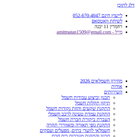
דלג לתוכן
לייעוץ חינם 052-670-4047
לשיחת וואטסאפ
רוזמרין 11 יבנה
מייל - amitmatan1509@gmail.com
מחירון חשמלאים 2026
אודות
השירותים
תכנון וביצוע עבודות חשמל
תיקון תקלות חשמל
התקנת שקעים והזזת נקודות חשמל
התקנת עמדת טעינה לרכב חשמלי
העברת ביקורת חברת חשמל
התקנת גופי תאורה ומאווררי תקרה
חשמלאי לוועדי בתים, מפעלים ועסקים
תכנון והתקנת מערכות בית חכם