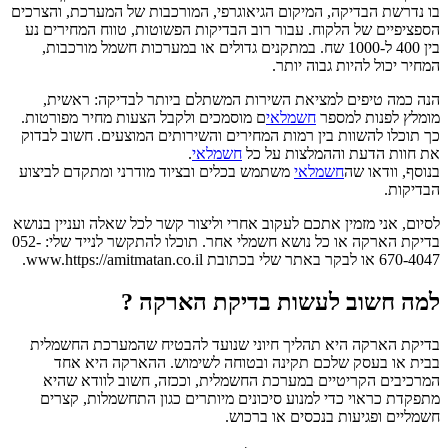
בו נדרשת הבדיקה, המיקום הגיאוגרפי, המורכבות של המערכת, והצרכים
הספציפיים של הלקוח. עבור רוב הבדיקות הפשוטות, טווח המחירים נע
בין 400 ל-1000 שח. במתקנים גדולים או במערכות חשמל מורכבות,
המחיר יכול להיות גבוה יותר.
הנה כמה טיפים למציאת השירות המשתלם ביותר לבדיקה: ראשית,
מומלץ לפנות למספר
חשמלאי
ם מוסמכים ולקבל הצעות מחיר מפורטות.
כך תוכלו להשוות בין רמות המחירים והשירותים המוצעים. חשוב לבדוק
את חוות הדעת וההמלצות על כל
חשמלאי
.
בנוסף, וודאו שה
חשמלאי
משתמש בכלים ובציוד מודרני ומתקדם לביצוע
הבדיקות.
לסיום, אני מזמין אתכם לעקוב אחרי וליצור קשר לכל שאלה ועניין בנושא
בדיקת הארקה או כל נושא חשמלי אחר. תוכלו להתקשר לנייד שלי: 052-
670-4047 או לבקר באתר שלי בכתובת www.https://amitmatan.co.il.
למה חשוב לעשות בדיקת הארקה ?
בדיקת הארקה היא תהליך חיוני שנועד להבטיח שהמערכת החשמלית
בבית או בעסק שלכם תקינה ובטוחה לשימוש. ההארקה היא אחד
המרכיבים הקריטיים במערכת החשמלית, וככזה, חשוב לוודא שהיא
מתפקדת כראוי כדי למנוע סיכונים מיותרים כגון התחשמלות, קצרים
חשמליים ופגיעות בנכסים או ברכוש.