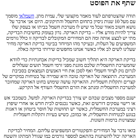
שתף את הפוסט
תודה שהצטרפתם לעוד מאמר מקצועי שלי, עמית מתן,
חשמלאי
מוסמך
עם מעל 10 שנות ניסיון בתחום החשמל והתיקונים. היום אני אדבר על
נושא חשוב מאוד שכל מי שיש לו מערכת חשמל בביתו או בעסק שלו
צריך להיות מודע אליו – בדיקת הארקה. נדון בעומק בחשיבות הבדיקה,
מתי יש לבצע אותה ומה הם המחירים המקובלים לבדיקה זו כולל גורמים
המשפיעים על העלות, ובעיקר מהו המיוחד בביטוי בדיקת הארקה מחיר
שעלינו לשים לב אליו כאשר אנחנו מחפשים שירותי בדיקה כאלה.
בדיקת הארקה היא תהליך חשוב שמכיל בדיקות אבחנתיות כדי לוודא
שהמערכת החשמלית שלכם מוגנת מפני זרמי חשמל תועים שעלולים
לגרום נזק לציוד חשמלי ואף לסכן את חיי האנשים הנמצאים בסביבת
המערכת. התוצאה של הארקה טובה היא שמירה על בטיחות במקרים של
קצרים ותקלות חשמליות. ההארקה עושה שימוש בחוט הארקה שמחובר
למערכת החשמלית ומנתב את הזרם החשמלי העודף אל הקרקע.
ישנם מספר מצבים שבהם יש צורך בבדיקת הארקה. למשל, כשמכבי אש
או רישוי עסקים דורשים זאת, כאשר נכנסים לבית חדש או אחרי שיפוץ
רציני במערכת החשמלית, כאשר יש תחושות של חוסר ביטחון או דאגות
בנוגע לבטיחות החשמלית, או כמובן, כשיש בעיות ותקלות חשמליות
שמצוינות ברמות השונות.
בואו נדבר על המחירים והפקטורים המשפיעים עליהם. המחיר לבדיקת
הארקה יכול להשתנות בהתאם למספר גורמים כמו שגודל המתקן והשטח