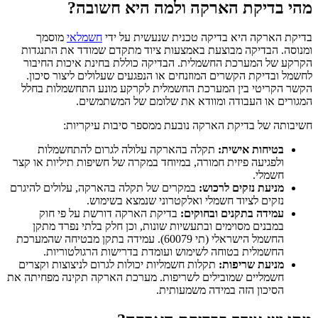
מהי בדיקת הארקה ולמה היא חשובה?
בדיקת הארקה היא בדיקה טכנית שנעשית על ידי
חשמלאי
מוסמך
ומנוסה. הבדיקה מבוצעת באמצעות ציוד מתקדם שמודד את התנגדות
הקרקע של המערכת החשמלית. הבדיקה כוללת בחינת איכות החיבור
לחשמל ובדיקת הקשרים המוזנחים או הנפגעים שעלולים ליצור סיכון.
הקשר הקריטי בין המערכת החשמלית לקרקע מונע התחשמלות בחלל
המגורים או העבודה ומוודא את שלומם של המשתמשים.
חשיבותה של בדיקת הארקה נובעת ממספר סיבות עיקריות:
בטיחות אישית:
תקלה בהארקה עלולה לגרום להתחשמלות
ולפגיעה פיזית חמורה, במיוחד במקרה של חשיפות תיליות או קצר
חשמלי.
מניעת נזקים לרכוש:
במקרים של תקלה בהארקה, עלולים להיגרם
נזקים לציוד חשמלי ואלקטרוני שנמצא בשימוש.
עמידה בתקנים ובחוקים:
בדיקת הארקה דורשת על פי חוק
במבנים מסוימים ובתעשיות שונות, וכן חלק בלתי נפרד מתקן
החשמל הישראלי (תי 60079). עמידה בתקן מבטיחה שהמערכת
החשמלית בטוחה לשימוש ועומדת בדרישות הרגולטוריות.
מניעת שריפות:
תקלות חשמליות יכולות לגרום לניצוצות וקצרים
חשמליים שמובילים לשריפות. מערכת הארקה תקינה מפחיתה את
הסיכון הזה במידה משמעותית.