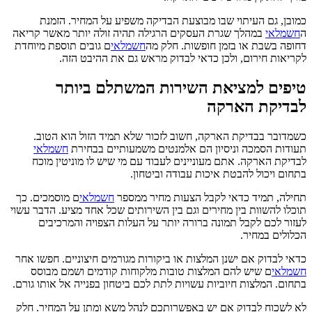
כמובן, גם העיתוי שבו מבוצעת הבדיקה משפיע על המחיר. הזמנת
ה
חשמלאי
במהלך שגרת העסקים הרגילה תהיה זולה יותר מאשר קריאה
דחופה בשבת או בזמן חופשות. חלק מה
חשמלאי
ם גובים תוספת מיוחדת
לקריאות חירום, ולכן כדאי לבדוק מראש גם את ההיבט הזה.
טיפים למציאת השירות המשתלם ביותר
לבדיקת הארקה
כשמדובר בבדיקת הארקה, חשוב לזכור שלא תמיד הזול הוא הטוב.
תעודות הסמכה וניסיון הם אלמנטים משמעותיים בבחירת
חשמלאי
לבדיקת הארקה. אתם מעוניינים לעבוד עם מי שיש לו מוניטין מוכח
בתחום ויכול להבטת איכות עבודה וביטחון.
תחילה, תמיד כדאי לקבל הצעות מחיר ממספר
חשמלאי
ם מוסמכים. כך
תוכלו להשוות בין מחירים וגם בין השירותים שכל אחד מציע. הדבר עשוי
לעזור לכם לקבל תמונה ברורה יותר על העלות הצפויה והמרכיבים
הכלולים במחיר.
כדאי לבדוק אם ישנן המלצות או ביקורות מגורמים חיצוניים. חפשו אחר
חשמלאי
ם שיש להם המלצות טובות מלקוחות קודמים ושמם מבוסס
בתחום. המלצות חיוביות עשויות לתת לכם ביטחון בפנייה אל אותו גורם.
לא לשכוח לבדוק אם יש באפשרותכם לנהל משא ומתן על המחיר. חלק