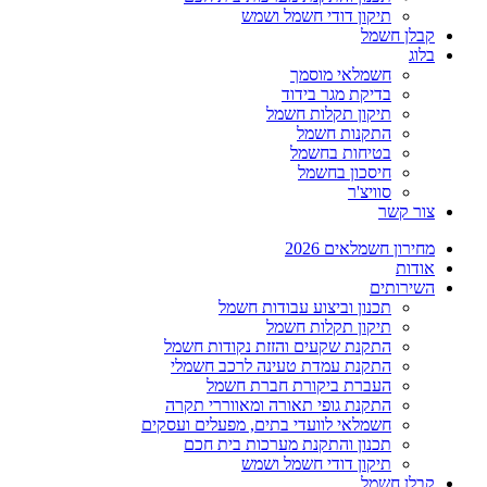
תיקון דודי חשמל ושמש
קבלן חשמל
בלוג
חשמלאי מוסמך
בדיקת מגר בידוד
תיקון תקלות חשמל
התקנות חשמל
בטיחות בחשמל
חיסכון בחשמל
סוויצ'ר
צור קשר
מחירון חשמלאים 2026
אודות
השירותים
תכנון וביצוע עבודות חשמל
תיקון תקלות חשמל
התקנת שקעים והזזת נקודות חשמל
התקנת עמדת טעינה לרכב חשמלי
העברת ביקורת חברת חשמל
התקנת גופי תאורה ומאווררי תקרה
חשמלאי לוועדי בתים, מפעלים ועסקים
תכנון והתקנת מערכות בית חכם
תיקון דודי חשמל ושמש
קבלן חשמל