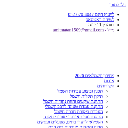
דלג לתוכן
לייעוץ חינם 052-670-4047
לשיחת וואטסאפ
רוזמרין 11 יבנה
מייל - amitmatan1509@gmail.com
מחירון חשמלאים 2026
אודות
השירותים
תכנון וביצוע עבודות חשמל
תיקון תקלות חשמל
התקנת שקעים והזזת נקודות חשמל
התקנת עמדת טעינה לרכב חשמלי
העברת ביקורת חברת חשמל
התקנת גופי תאורה ומאווררי תקרה
חשמלאי לוועדי בתים, מפעלים ועסקים
תכנון והתקנת מערכות בית חכם