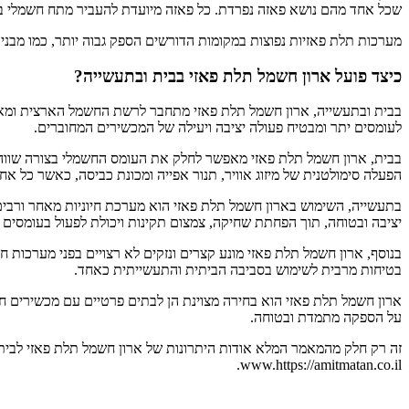
שכל אחד מהם נושא פאזה נפרדת. כל פאזה מיועדת להעביר מתח חשמלי בצורה מס
מערכות תלת פאזיות נפוצות במקומות הדורשים הספק גבוה יותר, כמו מבני 
כיצד פועל ארון חשמל תלת פאזי בבית ובתעשייה?
בבית ובתעשייה, ארון חשמל תלת פאזי מתחבר לרשת החשמל הארצית ומא
לעומסים יתר ומבטיח פעולה יציבה ויעילה של המכשירים המחוברים.
בבית, ארון חשמל תלת פאזי מאפשר לחלק את העומס החשמלי בצורה שווה בי
הפעלה סימולטנית של מיזוג אוויר, תנור אפייה ומכונת כביסה, כאשר כל א
יציבה ובטוחה, תוך הפחתת שחיקה, צמצום תקינות ויכולת לפעול בעומסים ג
בנוסף, ארון חשמל תלת פאזי מונע קצרים ונזקים לא רצויים בפני מערכו
בטיחות מרבית לשימוש בסביבה הביתית והתעשייתית כאחד.
ארון חשמל תלת פאזי הוא בחירה מצוינת הן לבתים פרטיים עם מכשירים חש
על הספקה מתמדת ובטוחה.
www.https://amitmatan.co.il.