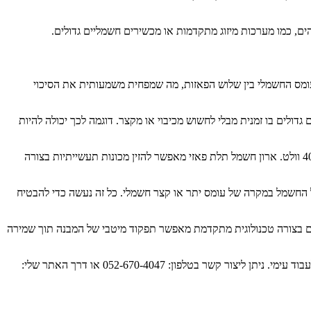
ים, כמו מערכות מיזוג מתקדמות או מכשירים חשמליים גדולים.
ס החשמלי בין שלוש הפאזות, מה שמפחית משמעותית את הסיכוי
לים בו זמנית מבלי לחשוש מכיבוי או מקצר. דוגמה לכך יכולה להיות
בתעשייה, השימוש בארון חשמל תלת פאזי הוא מערכת חיוניות מאחר ורבים מהמכונות והציוד התעשייתי דורשים הספק גבוה ונועדו לפעול במתח של 400 וולט. ארון חשמל תלת פאזי מאפשר להזין מכונות תעשייתיות בצורה
ל החשמל במקרה של עומס יתר או קצר חשמלי. כל זה נעשה כדי להבטיח
סים בצורה טכנולוגית מתקדמת מאפשר תפקוד מיטבי של המבנה תוך שמירה
זה רק חלק מהמאמר המלא אודות היתרונות של ארון חשמל תלת פאזי לבית ולתעשייה. במידה ויש לכם שאלות נוספות, אני מזמין אתכם לעקוב אחרי ולעבוד עימי. ניתן ליצור קשר בטלפון: 052-670-4047 או דרך האתר שלי: