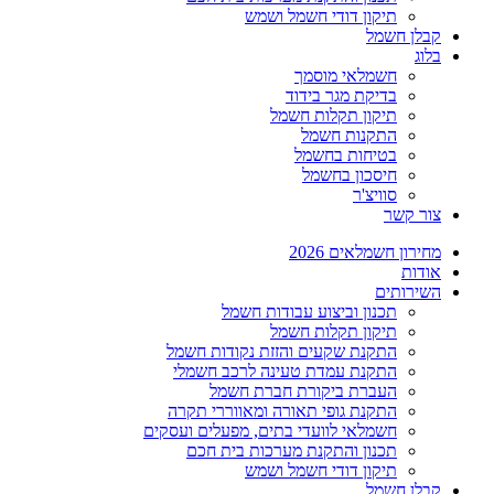
תיקון דודי חשמל ושמש
קבלן חשמל
בלוג
חשמלאי מוסמך
בדיקת מגר בידוד
תיקון תקלות חשמל
התקנות חשמל
בטיחות בחשמל
חיסכון בחשמל
סוויצ'ר
צור קשר
מחירון חשמלאים 2026
אודות
השירותים
תכנון וביצוע עבודות חשמל
תיקון תקלות חשמל
התקנת שקעים והזזת נקודות חשמל
התקנת עמדת טעינה לרכב חשמלי
העברת ביקורת חברת חשמל
התקנת גופי תאורה ומאווררי תקרה
חשמלאי לוועדי בתים, מפעלים ועסקים
תכנון והתקנת מערכות בית חכם
תיקון דודי חשמל ושמש
קבלן חשמל