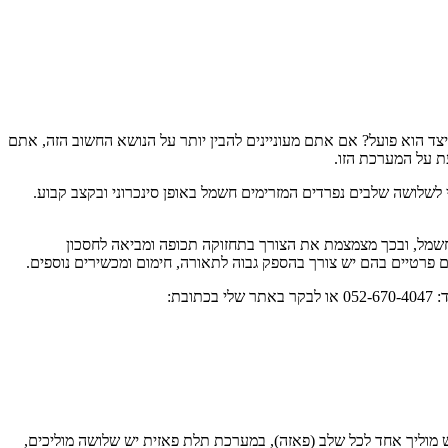
צד הוא פועל? אם אתם מעוניינים להבין יותר על הנושא החשוב הזה, אתם
ת על המערכת הזו.
לושה שלבים נפרדים המזרימים חשמל באופן סינכרוני ובקצב קבוע.
חשמל, ובכך מצמצמת את הצורך בתחזוקה תכופה ומביאה לחסכון
ם פרטיים בהם יש צורך בהספק גבוה לתאורה, חימום ומכשירים נוספים.
אם אתם זקוקים לייעוץ מקצועי או רוצים לדעת עוד על היתרונות של ארון חשמל תלת פאזי, אני מזמין אתכם ליצור עימי קשר. ניתן לפנות אליי דרך הנייד: 052-670-4047 או לבקר באתר שלי בכתובת:
 מוליך אחד לכל שלב (פאזה), במערכת תלת פאזית יש שלושה מוליכים,