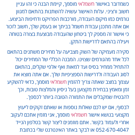
כשמדובר באישור
חשמלאי
מוסמך, קיימת הבנה כי זהו עניין
חשוב ורציני. עלות האישור עשויה להשתנות בהתאם למגוון
גורמים כמו מיקום העבודה, מורכבות הפרויקט ודחיפות הביצוע.
אם אתה מתכנן עבודת חשמל בביתך או בעסק שלך, חשוב לזכור
כי אישור זה מספק לך ביטחון שהעבודה מבוצעת בצורה בטוחה
ויעילה בהתאם לדרישות התקן.
סקירה מעמיקה של השוק מצביעה על מחירים משתנים בהתאם
לכל אחד מהגורמים שצוינו. המבנה הכללי של המחירים יכול
להתחיל ממחיר בסיס ועד למאות ואף אלפי שקלים, בהתאם
לסוג העבודה ולדרישות הספציפיות שלך. אם אתה מוצא את
עצמך במצב שאתה צריך להזמין
חשמלאי
מוסמך, כדאי להשקיע
זמן ומאמץ בבחירת מקצוען בעל ניסיון והמלצות טובות, וכך
להבטיח שמקבלים את התמורה הטובה ביותר לכספך.
לבסוף, אם יש לכם שאלות נוספות או שאתם זקוקים ליעוץ
מקצועי בנושא אישור
חשמלאי
מוסמך, אני מזמין אתכם לעקוב
אחרי ולעמוד בקשר. אתם מוזמנים ליצור קשר בטלפון הנייד
052-670-4047 או לבקר באתר האינטרנט שלי בכתובת