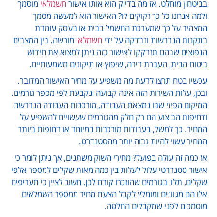
בביטחון מוחלט. אז מה בדיוק הוא אותו אישור
חשמלאי
מוסמך
ולמה אנחנו כל כך זקוקים לו? האישור הוא למעשה מסמך
המצהיר על כך שמערכת החשמל בבית או בעסק עומדת
בתקנות הנדרשות ונבדקה על ידי
חשמלאי
מורשה. בין המצבים
הנפוצים שבהם תזדקקו לאישור כזה ניתן למצוא את חידוש
ביטוח הבית, העברת דירה, שיפוץ או תיקונים משמעותיים.
עכשיו בטח תרצו לדעת מה משפיע על מחיר האישור המדובר.
ובכן, עלות השירות הזה אינה קבועה ונקבעת לפי מספר גורמים.
המיקום הפיזי שבו נמצאת העבודה, מורכבות העבודה הנדרשת
ודחיפות הביצוע הם רק חלק מהגורמים שעשויים להשפיע על
המחיר. כך למשל, בעבודות מורכבות במיוחד או דחופות ביותר
המחיר עשוי להיות גבוה יותר מהסטנדרט.
אז כמה זה עולה בפועל? מחירי השוק משתנים, אך ניתן לומר כי
אישור סטנדרטי עלול לעלות בין כמה מאות שקלים למספר אלפי
שקלים, תלוי בגורמים שהוזכרו קודם לכן. חשוב לציין כי תעריפים
אלו הם מגוונים ומומלץ לקבל הצעת מחיר ממספר השמלאים
מוסמכים לפני שמקבלים החלטה.