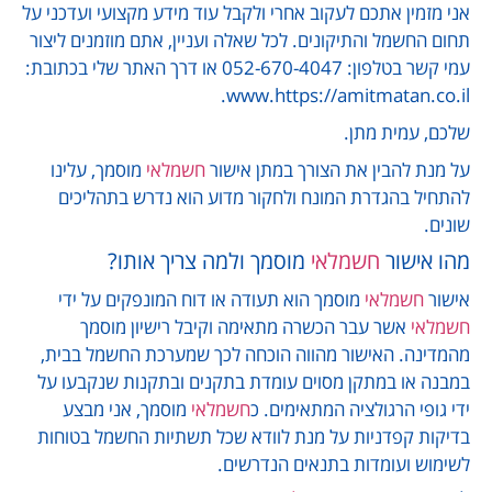
אני מזמין אתכם לעקוב אחרי ולקבל עוד מידע מקצועי ועדכני על
תחום החשמל והתיקונים. לכל שאלה ועניין, אתם מוזמנים ליצור
עמי קשר בטלפון: 052-670-4047 או דרך האתר שלי בכתובת:
www.https://amitmatan.co.il.
שלכם, עמית מתן.
על מנת להבין את הצורך במתן אישור
חשמלאי
מוסמך, עלינו
להתחיל בהגדרת המונח ולחקור מדוע הוא נדרש בתהליכים
שונים.
מהו אישור
חשמלאי
מוסמך ולמה צריך אותו?
אישור
חשמלאי
מוסמך הוא תעודה או דוח המונפקים על ידי
חשמלאי
אשר עבר הכשרה מתאימה וקיבל רישיון מוסמך
מהמדינה. האישור מהווה הוכחה לכך שמערכת החשמל בבית,
במבנה או במתקן מסוים עומדת בתקנים ובתקנות שנקבעו על
ידי גופי הרגולציה המתאימים. כ
חשמלאי
מוסמך, אני מבצע
בדיקות קפדניות על מנת לוודא שכל תשתיות החשמל בטוחות
לשימוש ועומדות בתנאים הנדרשים.