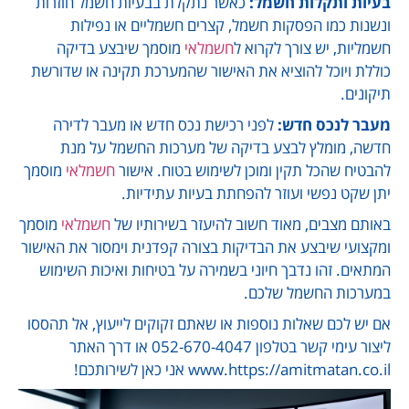
בעיות ותקלות חשמל:
כאשר נתקלת בבעיות חשמל חוזרות
ונשנות כמו הפסקות חשמל, קצרים חשמליים או נפילות
חשמליות, יש צורך לקרוא ל
חשמלאי
מוסמך שיבצע בדיקה
כוללת ויוכל להוציא את האישור שהמערכת תקינה או שדורשת
תיקונים.
מעבר לנכס חדש:
לפני רכישת נכס חדש או מעבר לדירה
חדשה, מומלץ לבצע בדיקה של מערכות החשמל על מנת
להבטיח שהכל תקין ומוכן לשימוש בטוח. אישור
חשמלאי
מוסמך
יתן שקט נפשי ועוזר להפחתת בעיות עתידיות.
באותם מצבים, מאוד חשוב להיעזר בשירותיו של
חשמלאי
מוסמך
ומקצועי שיבצע את הבדיקות בצורה קפדנית וימסור את האישור
המתאים. זהו נדבך חיוני בשמירה על בטיחות ואיכות השימוש
במערכות החשמל שלכם.
אם יש לכם שאלות נוספות או שאתם זקוקים לייעוץ, אל תהססו
ליצור עימי קשר בטלפון 052-670-4047 או דרך האתר
www.https://amitmatan.co.il אני כאן לשירותכם!